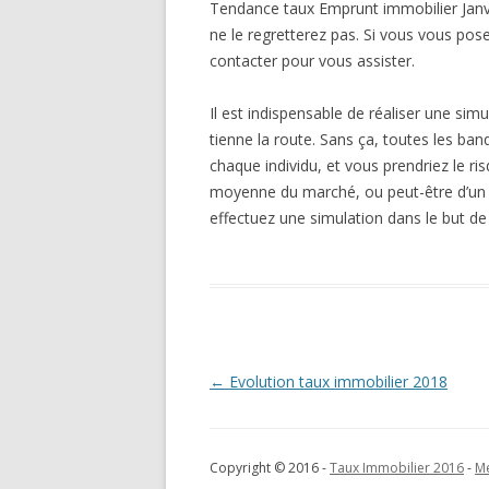
Tendance taux Emprunt immobilier Janv
ne le regretterez pas. Si vous vous pos
contacter pour vous assister.
Il est indispensable de réaliser une simu
tienne la route. Sans ça, toutes les b
chaque individu, et vous prendriez le ri
moyenne du marché, ou peut-être d’un mo
effectuez une simulation dans le but d
Navigation
←
Evolution taux immobilier 2018
des
articles
Copyright © 2016 -
Taux Immobilier 2016
-
Me