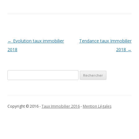
Navigation
←
Evolution taux immobilier
Tendance taux Immobilier
des
2018
2018
→
articles
Rechercher :
Copyright © 2016 -
Taux Immobilier 2016
-
Mention Légales