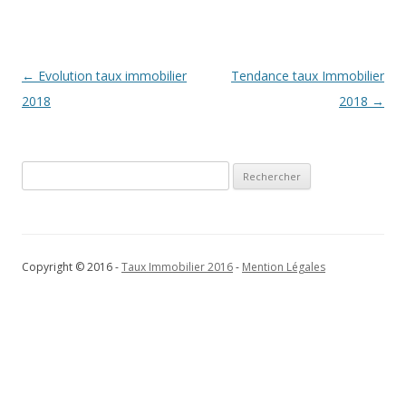
Navigation
←
Evolution taux immobilier
Tendance taux Immobilier
des
2018
2018
→
articles
Rechercher :
Copyright © 2016 -
Taux Immobilier 2016
-
Mention Légales