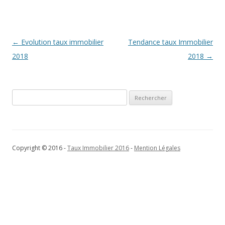
Navigation
←
Evolution taux immobilier
Tendance taux Immobilier
des
2018
2018
→
articles
Rechercher :
Copyright © 2016 -
Taux Immobilier 2016
-
Mention Légales