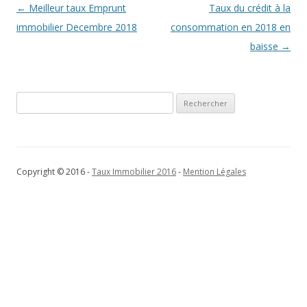
Navigation
←
Meilleur taux Emprunt
Taux du crédit à la
des
immobilier Decembre 2018
consommation en 2018 en
articles
baisse
→
Rechercher :
Copyright © 2016 -
Taux Immobilier 2016
-
Mention Légales