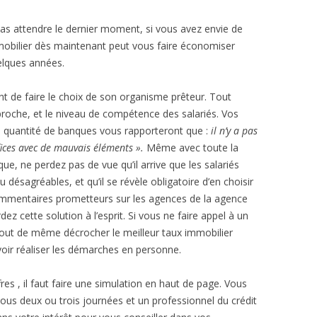
 pas attendre le dernier moment, si vous avez envie de
immobilier dès maintenant peut vous faire économiser
uelques années.
vant de faire le choix de son organisme prêteur. Tout
 proche, et le niveau de compétence des salariés. Vos
ine quantité de banques vous rapporteront que :
il n’y a pas
ices avec de mauvais éléments ».
Même avec toute la
 ne perdez pas de vue qu’il arrive que les salariés
 désagréables, et qu’il se révèle obligatoire d’en choisir
ommentaires prometteurs sur les agences de la agence
ez cette solution à l’esprit. Si vous ne faire appel à un
tout de même décrocher le meilleur taux immobilier
ir réaliser les démarches en personne.
res , il faut faire une simulation en haut de page. Vous
sous deux ou trois journées et un professionnel du crédit