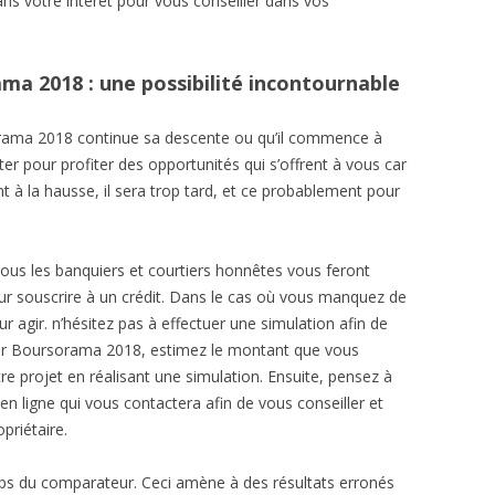
ns votre intérêt pour vous conseiller dans vos
ma 2018 : une possibilité incontournable
rama 2018 continue sa descente ou qu’il commence à
piter pour profiter des opportunités qui s’offrent à vous car
t à la hausse, il sera trop tard, et ce probablement pour
 tous les banquiers et courtiers honnêtes vous feront
r souscrire à un crédit. Dans le cas où vous manquez de
our agir. n’hésitez pas à effectuer une simulation afin de
lier Boursorama 2018, estimez le montant que vous
e projet en réalisant une simulation. Ensuite, pensez à
 en ligne qui vous contactera afin de vous conseiller et
priétaire.
s du comparateur. Ceci amène à des résultats erronés