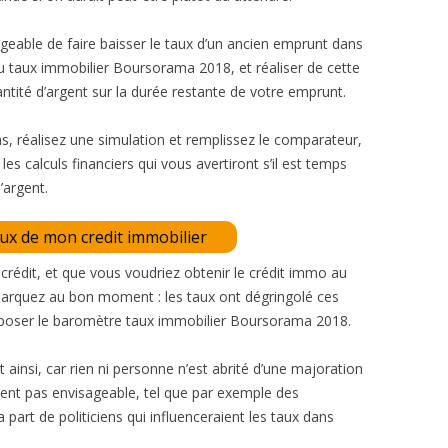
ageable de faire baisser le taux d’un ancien emprunt dans
du taux immobilier Boursorama 2018, et réaliser de cette
ité d’argent sur la durée restante de votre emprunt.
cas, réalisez une simulation et remplissez le comparateur,
es calculs financiers qui vous avertiront s’il est temps
argent.
aux de mon credit immobilier
 crédit, et que vous voudriez obtenir le crédit immo au
ébarquez au bon moment : les taux ont dégringolé ces
poser le baromètre taux immobilier Boursorama 2018.
t ainsi, car rien ni personne n’est abrité d’une majoration
ment pas envisageable, tel que par exemple des
part de politiciens qui influenceraient les taux dans