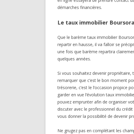
en ligne essayera de prendre contact da
démarches financières.
Le taux immobilier Boursora
Que le barème taux immobilier Bourso
repartir en hausse, il va falloir se préci
une fois que barème repartira clairemen
quelques années.
Si vous souhaitez devenir propriétaire,
remarquer que c’est le bon moment pou
trésorerie, c’est le l’occasion propice p
garder en vue l’évolution taux immobi
pouvez emprunter afin de organiser votr
discuter avec le professionnel du crédit
vous donner la possibilité de devenir pro
Ne grugez pas en complétant les champ